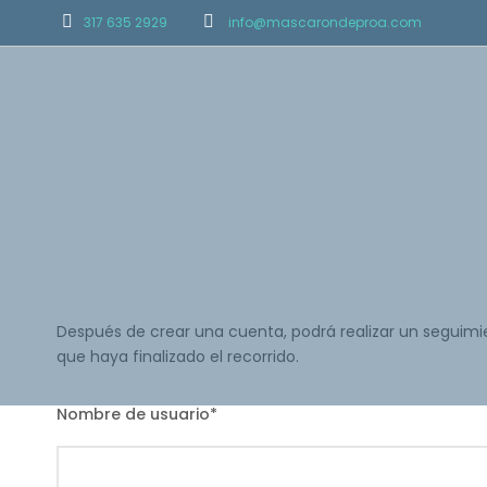
317 635 2929
info@mascarondeproa.com
Después de crear una cuenta, podrá realizar un seguimie
que haya finalizado el recorrido.
Nombre de usuario
*