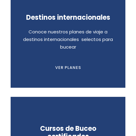
Destinos internacionales
DESTINOS
INTERNACIONALES
Conoce nuestros planes de viaje a
destinos internacionales selectos para
Recorre con nosotros un portafolio de
bucear
destinos internacionales selectos para
el buceo
VER PLANES
CURSOS DE BUCEO
Cursos de Buceo