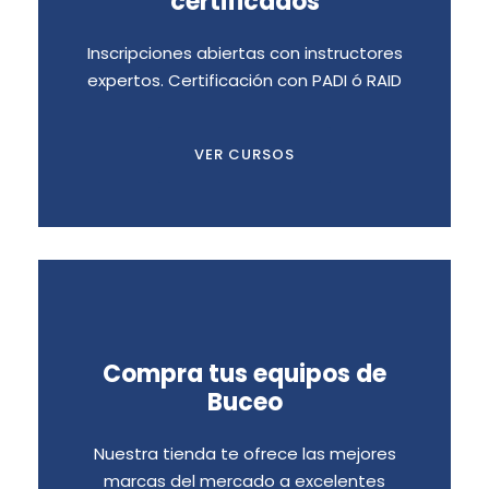
CERTIFICADOS
certificados
Nuestros cursos de buceo te darán las
Inscripciones abiertas con instructores
expertos. Certificación con PADI ó RAID
habilidades y destrezas requeridas
para disfrutar tus inmersiones con toda
seguridad
VER CURSOS
Compra tus equipos de
TIENDA DEL MAR
Buceo
Adquiere en nuestra Tienda del Mar, tus
equipos de buceo, para que tus
Nuestra tienda te ofrece las mejores
inmersiones sean divertidas y seguras.
marcas del mercado a excelentes