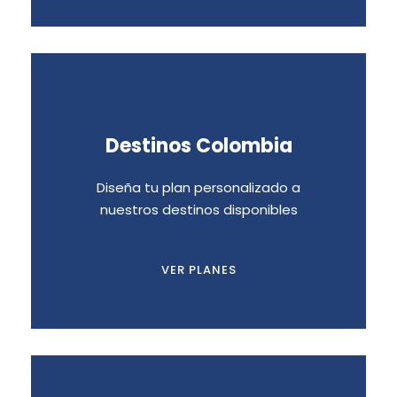
DESTINOS EN COLOMBIA
Destinos Colombia
Destinos con los mejores lugares para
Diseña tu plan personalizado a
nuestros destinos disponibles
tus inmersiones de buceo
VER PLANES