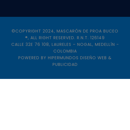
©COPYRIGHT 2024, MASCARÓN DE PROA BUCEO
®, ALL RIGHT RESERVED. R.N.T. 126149
CALLE 32E 76 108, LAURELES – NOGAL, MEDELLÍN -
COLOMBIA
POWERED BY
HIPERMUNDOS DISEÑO WEB &
PUBLICIDAD