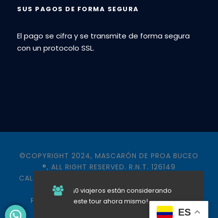
SUS PAGOS DE FORMA SEGURA
El pago se cifra y se transmite de forma segura
con un protocolo SSL.
©COPYRIGHT 2024, MASCARÓN DE PROA BUCEO
®, ALL RIGHT RESERVED. R.N.T. 126149
CALLE 32E 76 108, LAURELES – NOGAL, MEDELLÍN -
COLOMBIA
¡0 viajeros están considerando
POWERED BY
HIPERMUNDOS DISEÑO WEB &
este tour ahora mismo!
ES
PUBLICIDAD