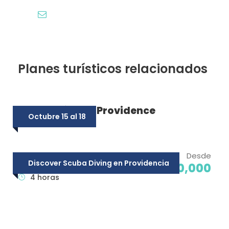
info@mascarondeproa.com
Planes turísticos relacionados
Expedición Old Providence
Octubre 15 al 18
Mini Curso en Providencia
Desde
Discover Scuba Diving en Providencia
$350,000
4 horas